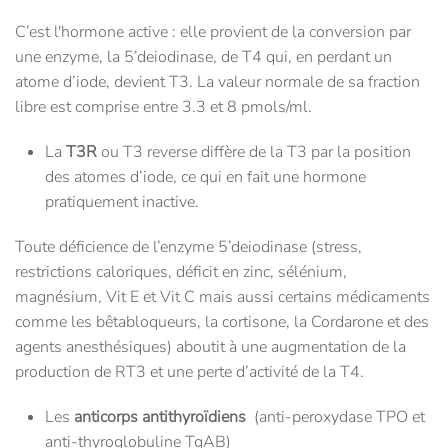
C’est l'hormone active : elle provient de la conversion par
une enzyme, la 5’deiodinase, de T4 qui, en perdant un
atome d’iode, devient T3. La valeur normale de sa fraction
libre est comprise entre 3.3 et 8 pmols/ml.
La
T3R
ou T3 reverse diffère de la T3 par la position
des atomes d’iode, ce qui en fait une hormone
pratiquement inactive.
Toute déficience de l’enzyme 5’deiodinase (stress,
restrictions caloriques, déficit en zinc, sélénium,
magnésium, Vit E et Vit C mais aussi certains médicaments
comme les bêtabloqueurs, la cortisone, la Cordarone et des
agents anesthésiques) aboutit à une augmentation de la
production de RT3 et une perte d’activité de la T4.
Les
anticorps antithyroïdiens
(anti-peroxydase TPO et
anti-thyroglobuline TgAB)