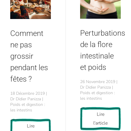
Perturbations
Comment
de la flore
ne pas
intestinale
grossir
et poids
pendant les
fêtes ?
26 Novembre 2019 |
Dr Didier Panizza |
Poids et digestion :
18 Décembre 2019 |
les intestins
Dr Didier Panizza |
Poids et digestion :
les intestins
Lire
l'article
Lire