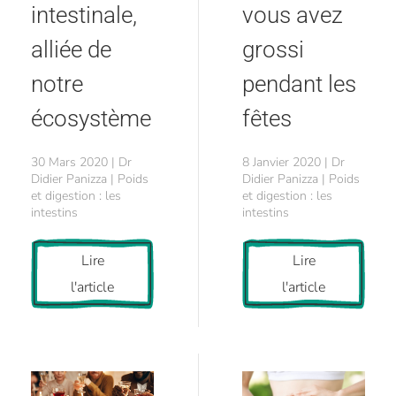
intestinale,
vous avez
alliée de
grossi
notre
pendant les
écosystème
fêtes
30 Mars 2020 | Dr
8 Janvier 2020 | Dr
Didier Panizza | Poids
Didier Panizza | Poids
et digestion : les
et digestion : les
intestins
intestins
Lire
Lire
l'article
l'article