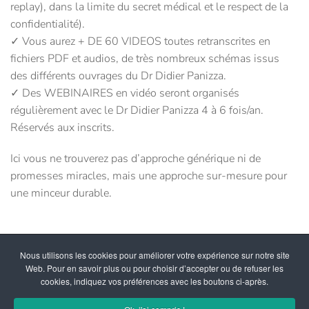
replay), dans la limite du secret médical et le respect de la
confidentialité).
✓ Vous aurez + DE 60 VIDEOS toutes retranscrites en
fichiers PDF et audios, de très nombreux schémas issus
des différents ouvrages du Dr Didier Panizza.
✓ Des WEBINAIRES en vidéo seront organisés
régulièrement avec le Dr Didier Panizza 4 à 6 fois/an.
Réservés aux inscrits.
Ici vous ne trouverez pas d’approche générique ni de
promesses miracles, mais une approche sur-mesure pour
une minceur durable.
Nous utilisons les cookies pour améliorer votre expérience sur notre site
Web. Pour en savoir plus ou pour choisir d’accepter ou de refuser les
cookies, indiquez vos préférences avec les boutons ci-après.
© depuis 2011 - Docteur Didier Panizza, Tous droits réservés
Réalisation Géo Reflet