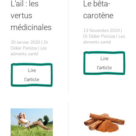
Le bêta-
L'ail : les
carotène
vertus
médicinales
13 Novembre 2019 |
Dr Didier Panizza | Les
aliments santé
20 Janvier 2020 | Dr
Didier Panizza | Les
aliments santé
Lire
l'article
Lire
l'article