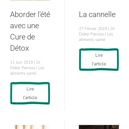
La cannelle
Aborder l'été
avec une
27 Février 2019 | Dr
Didier Panizza | Les
Cure de
aliments santé
Détox
Lire
11 Juin 2019 | Dr
l'article
Didier Panizza | Les
aliments santé
Lire
l'article