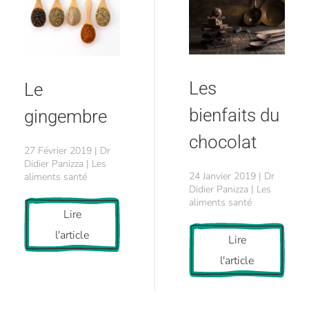
Les
Le
bienfaits du
gingembre
chocolat
27 Février 2019 | Dr
Didier Panizza | Les
24 Janvier 2019 | Dr
aliments santé
Didier Panizza | Les
aliments santé
Lire
l'article
Lire
l'article