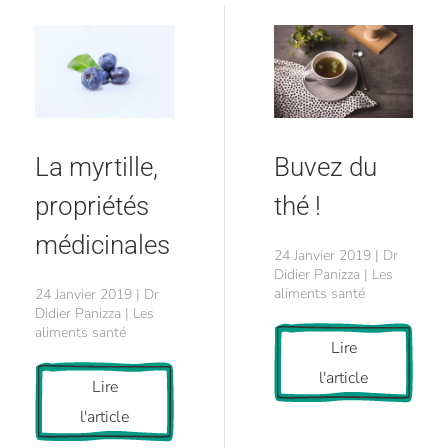
La myrtille,
Buvez du
propriétés
thé !
médicinales
24 Janvier 2019 | Dr
Didier Panizza | Les
aliments santé
24 Janvier 2019 | Dr
Didier Panizza | Les
aliments santé
Lire
l'article
Lire
l'article