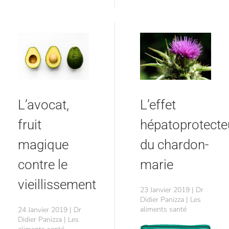
L’effet
L’avocat,
hépatoprotecte
fruit
du chardon-
magique
marie
contre le
vieillissement
23 Janvier 2019 | Dr
Didier Panizza | Les
aliments santé
24 Janvier 2019 | Dr
Didier Panizza | Les