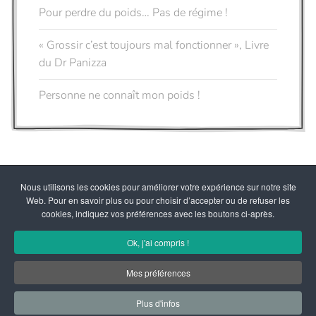
Pour perdre du poids… Pas de régime !
« Grossir c’est toujours mal fonctionner », Livre
du Dr Panizza
Personne ne connaît mon poids !
Nous utilisons les cookies pour améliorer votre expérience sur notre site
Web. Pour en savoir plus ou pour choisir d’accepter ou de refuser les
cookies, indiquez vos préférences avec les boutons ci-après.
© depuis 2011 - Docteur Didier Panizza, Tous droits réservés
Réalisation Géo Reflet
Ok, j'ai compris !
Mes préférences
Mentions légales
|
Politique de confidentialité & RGPD
|
SiteMap
Plus d'infos